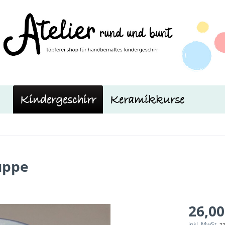
Kindergeschirr
Keramikkurse
uppe
26,00
inkl. MwSt.
z